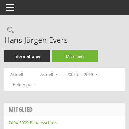
Toggle navigation
Rechercheauswahl
Hans-Jürgen Evers
Informationen
Mitarbeit
Aktuell
Aktuell
2004 bis 2009
Heidenau
MITGLIED
2004-2009 Bauausschuss