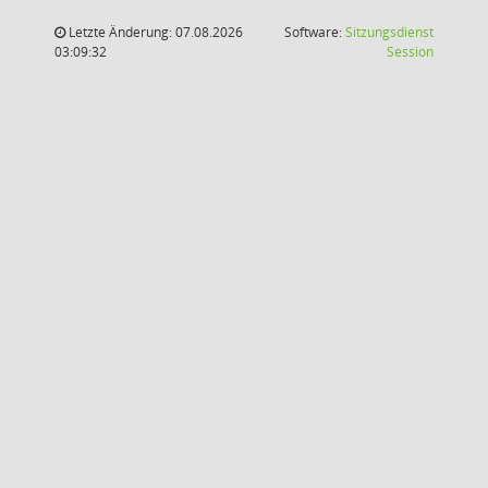
Letzte Änderung: 07.08.2026
Software:
Sitzungsdienst
(Wird in
03:09:32
Session