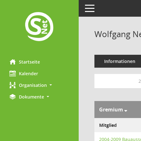
Toggle navigation
Wolfgang 
Informationen
Startseite
Kalender
2
Organisation
Dokumente
Gremium
Mitglied
2004-2009 Bauauss