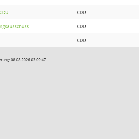
 CDU
CDU
ungsausschuss
CDU
CDU
rung: 08.08.2026 03:09:47