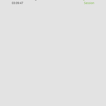
(Wird in
03:09:47
Session