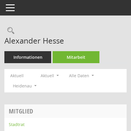
Toggle navigation
Rechercheauswahl
Alexander Hesse
Informationen
Mitarbeit
Aktuell
Aktuell
Alle Daten
Heidenau
MITGLIED
Stadtrat