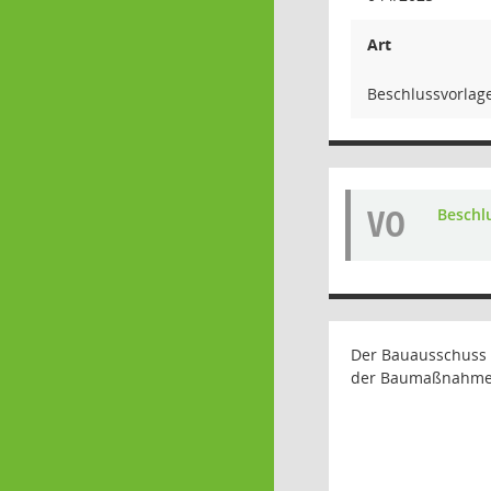
Art
Beschlussvorlag
VO
Beschl
Der Bauausschuss d
der Baumaßnahme „