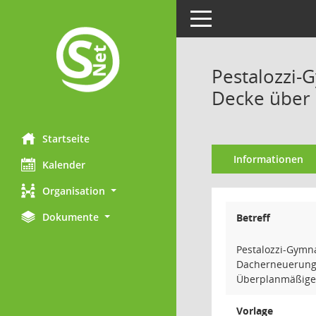
Toggle navigation
Pestalozzi-
Decke über 
Startseite
Informationen
Kalender
Organisation
Dokumente
Betreff
Pestalozzi-Gymn
Dacherneuerung 
Überplanmäßige 
Vorlage