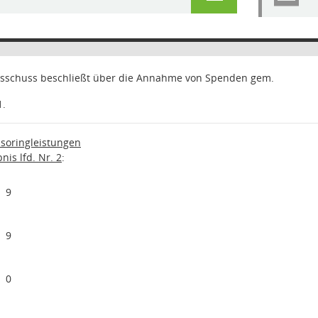
sschuss beschließt über die Annahme von Spenden gem.
1
.
soringleistungen
is lfd. Nr. 2
:
9
9
0