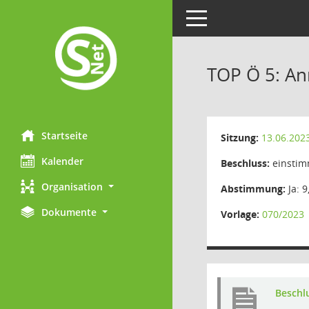
Toggle navigation
TOP Ö 5: A
Startseite
Sitzung:
13.06.202
Kalender
Beschluss:
einstim
Organisation
Abstimmung:
Ja: 9
Dokumente
Vorlage:
070/2023
Beschl