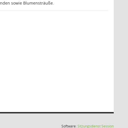
unden sowie Blumensträuße.
(Wird in
Software:
Sitzungsdienst
Session