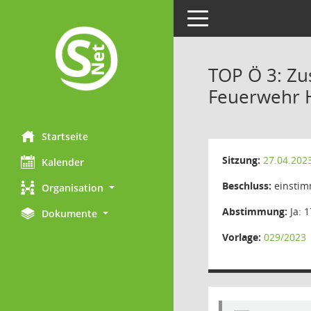
Toggle navigation
TOP Ö 3: Zu
Feuerwehr 
Startseite
Sitzung:
27.04.202
Kalender
Beschluss:
einstim
Organisation
Abstimmung:
Ja: 1
Dokumente
Vorlage:
029/2023