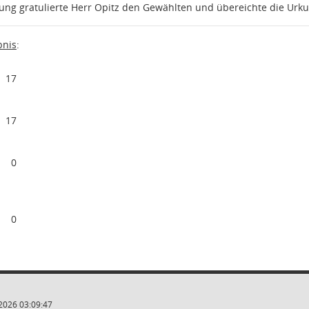
ng gratulierte Herr Opitz den Gewählten und übereichte die Urk
nis
:
17
17
0
0
2026 03:09:47