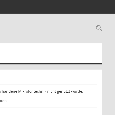
Rec
 vorhandene Mikrofontechnik nicht genutzt wurde.
hten.