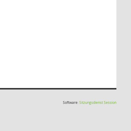
(Wird in
Software:
Sitzungsdienst
Session