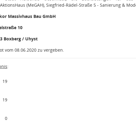
ktionsHaus (MeGAH), Siegfried-Rädel-Straße 5 - Sanierung & Mode
kor Massivhaus Bau GmbH
elstraße 10
3 Boxberg / Uhyst
t vom 08.06.2020 zu vergeben.
nis
:
19
19
0