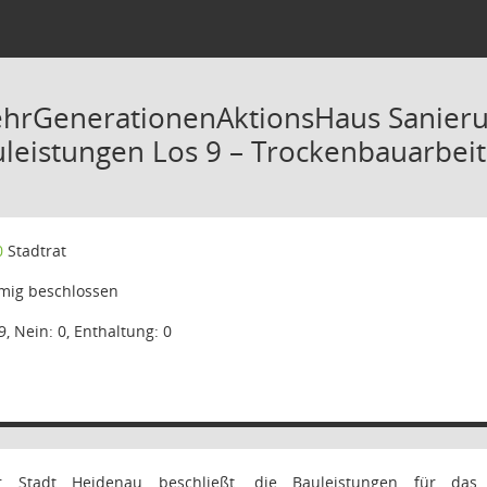
ehrGenerationenAktionsHaus Sanier
leistungen Los 9 – Trockenbauarbei
0
Stadtrat
mig beschlossen
9, Nein: 0, Enthaltung: 0
r Stadt Heidenau beschließt, die Bauleistungen für d