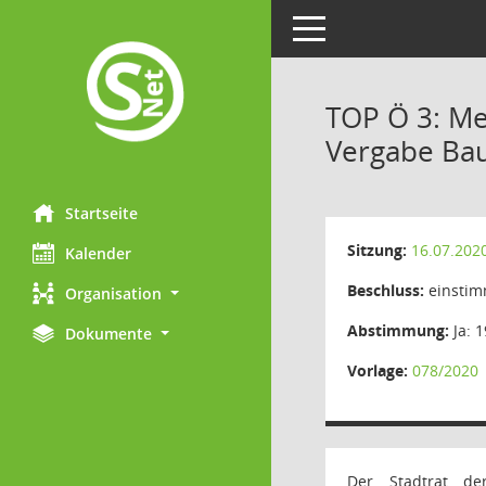
Toggle navigation
TOP Ö 3: M
Vergabe Bau
Startseite
Sitzung:
16.07.202
Kalender
Beschluss:
einstim
Organisation
Abstimmung:
Ja: 1
Dokumente
Vorlage:
078/2020
Der Stadtrat de