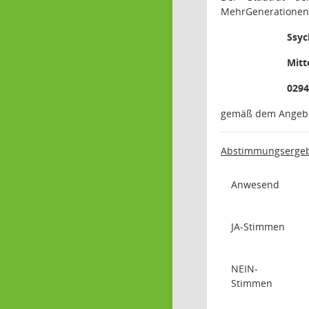
MehrGenerationenA
Ssyc
Mitt
0294
gemäß dem Angebo
Abstimmungsergeb
Anwesend
JA-Stimmen
NEIN-
Stimmen