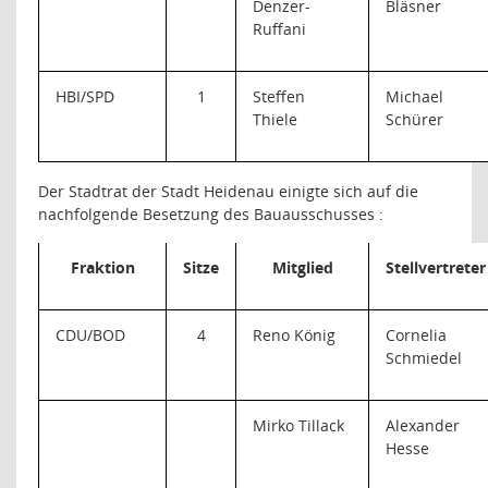
Denzer-
Bläsner
Ruffani
HBI/SPD
1
Steffen
Michael
Thiele
Schürer
Der Stadtrat der Stadt Heidenau einigte sich auf die
nachfolgende Besetzung des Bauausschusses :
Fraktion
Sitze
Mitglied
Stellvertreter
CDU/BOD
4
Reno König
Cornelia
Schmiedel
Mirko Tillack
Alexander
Hesse