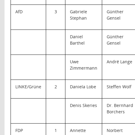
AfD
3
Gabriele
Günther
Stephan
Gensel
Daniel
Günther
Barthel
Gensel
Uwe
André Lange
Zimmermann
LINKE/Grüne
2
Daniela Lobe
Steffen Wolf
Denis Skeries
Dr. Bernhard
Borchers
FDP
1
Annette
Norbert