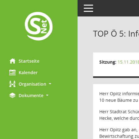
Toggle navigation
TOP Ö 5: In
Startseite
Sitzung:
15.11.201
Kalender
Organisation
Herr Opitz informi
Dokumente
10 neue Bäume zu 
Herr Stadtrat Schü
Hecke, welche durc
Herr Opitz gab an,
Bewirtschaftung zu