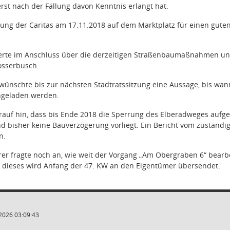
erst nach der Fällung davon Kenntnis erlangt hat.
tung der Caritas am 17.11.2018 auf dem Marktplatz für einen gute
ierte im Anschluss über die derzeitigen Straßenbaumaßnahmen
osserbusch.
 wünschte bis zur nächsten Stadtratssitzung eine Aussage, bis wan
ingeladen werden.
rauf hin, dass bis Ende 2018 die Sperrung des Elberadweges aufge
und bisher keine Bauverzögerung vorliegt. Ein Bericht vom zuständig
n.
rer fragte noch an, wie weit der Vorgang „Am Obergraben 6“ bearbei
st, dieses wird Anfang der 47. KW an den Eigentümer übersendet.
2026 03:09:43