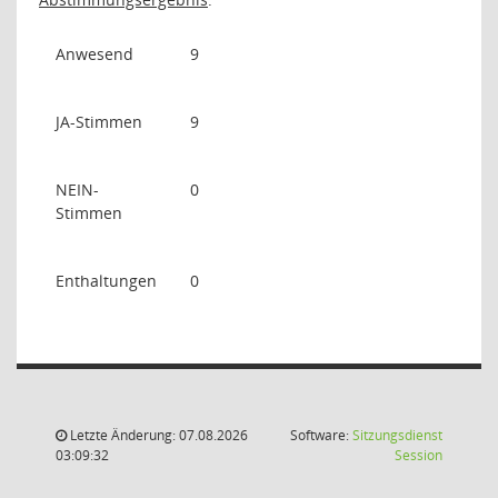
Anwesend
9
JA-Stimmen
9
NEIN-
0
Stimmen
Enthaltungen
0
Letzte Änderung: 07.08.2026
Software:
Sitzungsdienst
(Wird in
03:09:32
Session