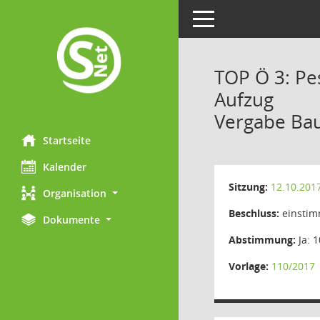
Toggle navigation
TOP Ö 3: Pe
Aufzug
Vergabe Bau
Startseite
Kalender
Sitzung:
12.10.201
Organisation
Beschluss:
einstim
Dokumente
Abstimmung:
Ja: 1
Vorlage:
110/2017