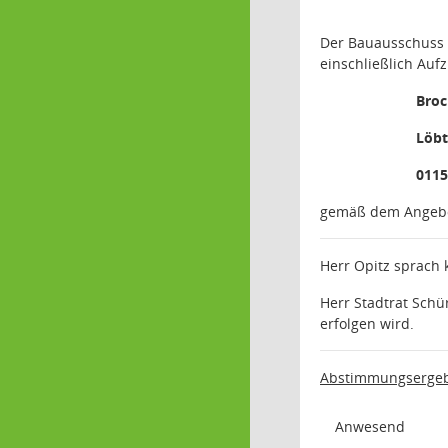
Der Bauausschuss 
einschließlich Au
Bro
Löbt
0115
gemäß dem Angebo
Herr Opitz sprach 
Herr Stadtrat Schü
erfolgen wird.
Abstimmungsergeb
Anwesend