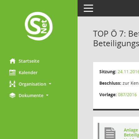
Toggle navigation
TOP Ö 7: Be
Beteiligungs
Startseite
Sitzung:
24.11.201
Kalender
Beschluss:
zur Ken
Organisation
Vorlage:
087/2016
Dokumente
Anlage
Beteili