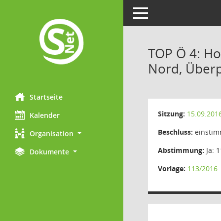
Toggle navigation
TOP Ö 4: Ho
Nord, Überp
Startseite
Sitzung:
15.09.201
Kalender
Beschluss:
einstim
Organisation
Abstimmung:
Ja: 1
Dokumente
Vorlage:
113/2016