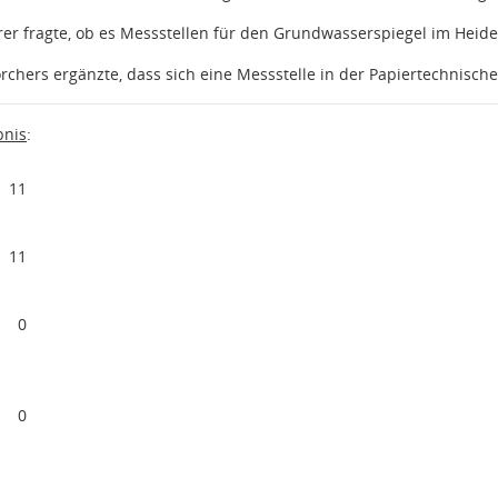
rer fragte, ob es Messstellen für den Grundwasserspiegel im Heide
orchers ergänzte, dass sich eine Messstelle in der Papiertechnische
nis
:
11
11
0
0