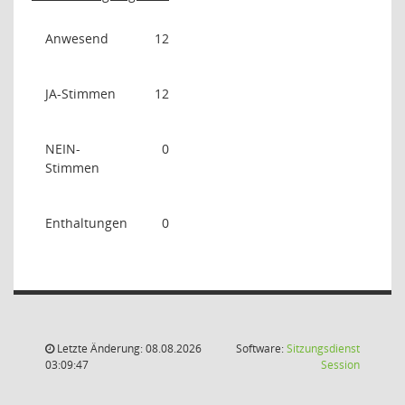
Anwesend
12
JA-Stimmen
12
NEIN-
0
Stimmen
Enthaltungen
0
Letzte Änderung: 08.08.2026
Software:
Sitzungsdienst
(Wird in
03:09:47
Session