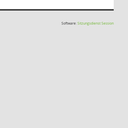
(Wird in
Software:
Sitzungsdienst
Session