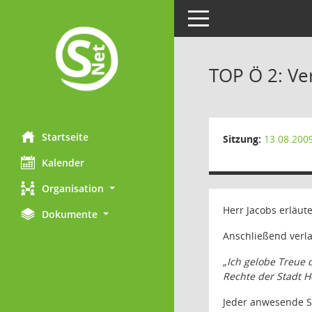
Toggle navigation
TOP Ö 2: Ver
Startseite
Sitzung:
13.08.200
Kalender
Organisation
Herr Jacobs erläut
Dokumente
Anschließend verla
„Ich gelobe Treue 
Rechte der Stadt H
Jeder anwesende Sta