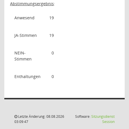
Abstimmungsergebnis
:
Anwesend
19
JA-Stimmen
19
NEIN-
0
Stimmen
Enthaltungen
0
Letzte Änderung: 08.08.2026
Software:
Sitzungsdienst
(Wird in
03:09:47
Session