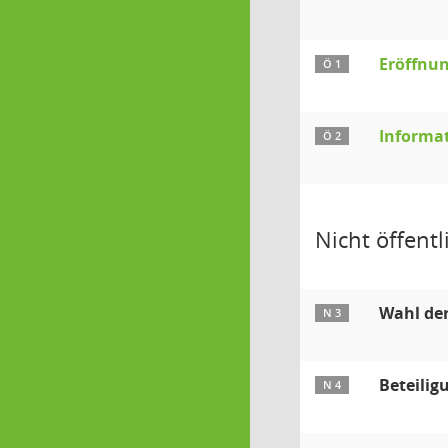
Eröffnun
Ö 1
Informa
Ö 2
Nicht öffentli
Wahl der
N 3
Beteilig
N 4