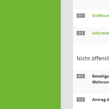
Eröffnun
Ö 1
Informa
Ö 2
Nicht öffentli
Beteilig
N 3
Wohnung
Antrag d
N 4