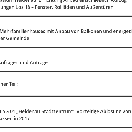
asium Heidenau, Errichtung Anbau einschließlich Aufzug
tungen Los 18 – Fenster, Rollläden und Außentüren
 Mehrfamilienhauses mit Anbau von Balkonen und energeti
der Gemeinde
Anfragen und Anträge
her Teil:
t SG 01 „Heidenau-Stadtzentrum“: Vorzeitige Ablösung vo
ässen in 2017