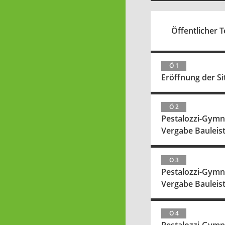
Öffentlicher Te
Ö 1
Eröffnung der S
Ö 2
Pestalozzi-Gymn
Vergabe Bauleis
Ö 3
Pestalozzi-Gymn
Vergabe Bauleis
Ö 4