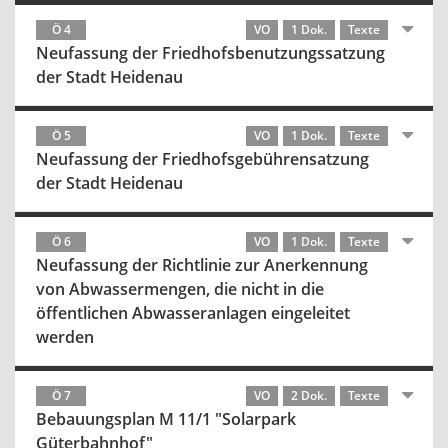
Ö 4
VO
1 Dok.
Texte
Neufassung der Friedhofsbenutzungssatzung
der Stadt Heidenau
Ö 5
VO
1 Dok.
Texte
Neufassung der Friedhofsgebührensatzung
der Stadt Heidenau
Ö 6
VO
1 Dok.
Texte
Neufassung der Richtlinie zur Anerkennung
von Abwassermengen, die nicht in die
öffentlichen Abwasseranlagen eingeleitet
werden
Ö 7
VO
2 Dok.
Texte
Bebauungsplan M 11/1 "Solarpark
Güterbahnhof"