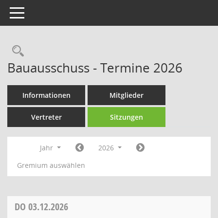
Toggle navigation
Rechercheauswahl
Bauausschuss - Termine 2026
Informationen
Mitglieder
Vertreter
Sitzungen
Jahr
2026
Gremium auswählen
DO
03.12.2026