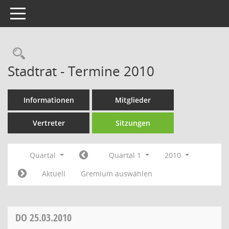
Toggle navigation
Rechercheauswahl
Stadtrat - Termine 2010
Informationen
Mitglieder
Vertreter
Sitzungen
Quartal
Quartal 1
2010
Aktuell
Gremium auswählen
DO
25.03.2010