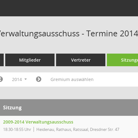
erwaltungsausschuss - Termine 201
Mitglieder
Vertreter
Sitzung
2014
Gremium auswählen
Sitzung
2009-2014 Verwaltungsausschuss
18:30-18:55 Uhr
Heidenau, Rathaus, Ratssaal, Dresdner Str. 47