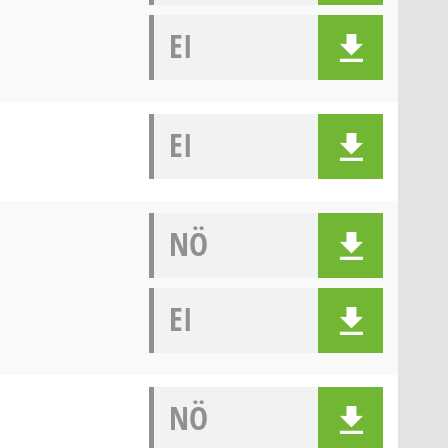
EI
EI
NÖ
EI
NÖ