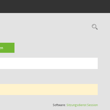
Rec
en
(Wird in
Software:
Sitzungsdienst
Session