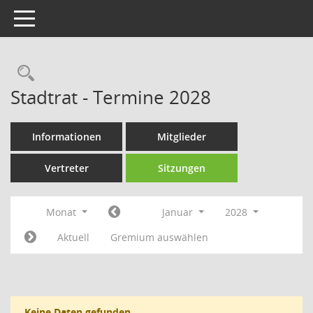
Toggle navigation
Rechercheauswahl
Stadtrat - Termine 2028
Informationen
Mitglieder
Vertreter
Sitzungen
Monat
Januar
2028
Aktuell
Gremium auswählen
Keine Daten gefunden.