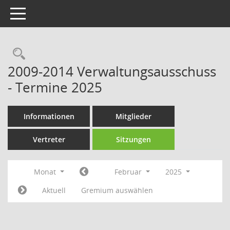
Toggle navigation
Rechercheauswahl
2009-2014 Verwaltungsausschuss
- Termine 2025
Informationen
Mitglieder
Vertreter
Sitzungen
Monat
Februar
2025
Aktuell
Gremium auswählen