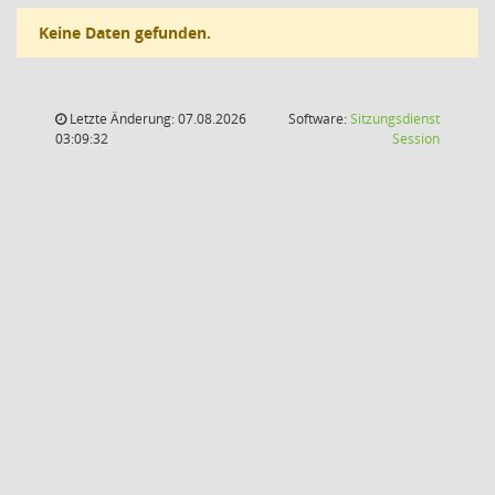
Keine Daten gefunden.
Letzte Änderung: 07.08.2026
Software:
Sitzungsdienst
(Wird in
03:09:32
Session