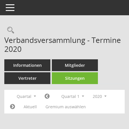
Toggle navigation
Rechercheauswahl
Verbandsversammlung - Termine
2020
Informationen
Mitglieder
Vertreter
Sitzungen
Quartal
Quartal 1
2020
Aktuell
Gremium auswählen