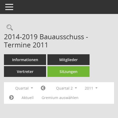
Toggle navigation
Rechercheauswahl
2014-2019 Bauausschuss -
Termine 2011
Informationen
Mitglieder
Vertreter
Sitzungen
Quartal
Quartal 2
2011
Aktuell
Gremium auswählen