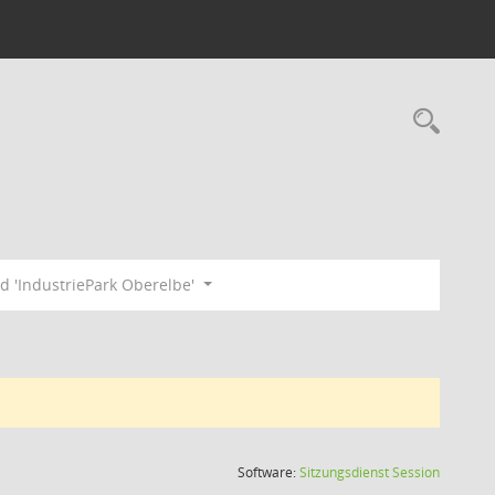
Rec
 'IndustriePark Oberelbe'
(Wird in
Software:
Sitzungsdienst
Session