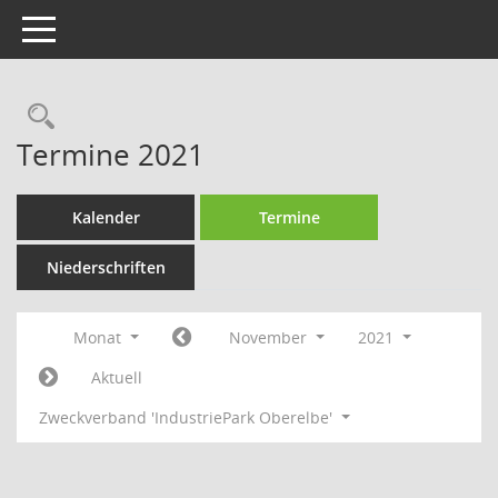
Toggle navigation
Rechercheauswahl
Termine 2021
Kalender
Termine
Niederschriften
Monat
November
2021
Aktuell
Zweckverband 'IndustriePark Oberelbe'