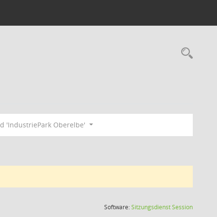
Rec
 'IndustriePark Oberelbe'
(Wird in
Software:
Sitzungsdienst
Session