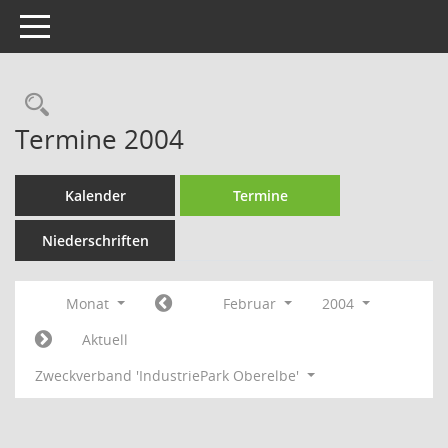
Toggle navigation
Rechercheauswahl
Termine 2004
Kalender
Termine
Niederschriften
Monat
Februar
2004
Aktuell
Zweckverband 'IndustriePark Oberelbe'