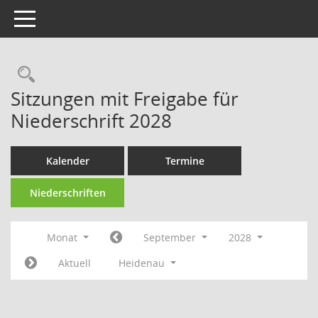
Toggle navigation
Rechercheauswahl
Sitzungen mit Freigabe für
Niederschrift 2028
Kalender
Termine
Niederschriften
Monat
September
2028
Aktuell
Heidenau