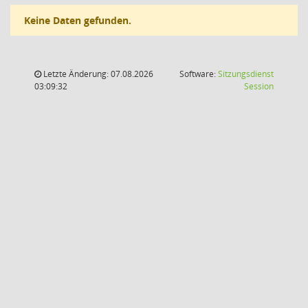
Keine Daten gefunden.
Letzte Änderung: 07.08.2026
Software:
Sitzungsdienst
(Wird in
03:09:32
Session