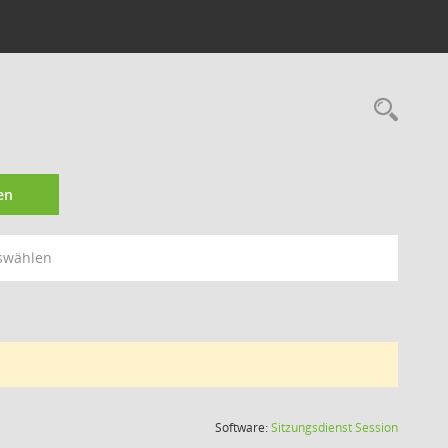
8
Rec
en
swählen
(Wird in
Software:
Sitzungsdienst
Session