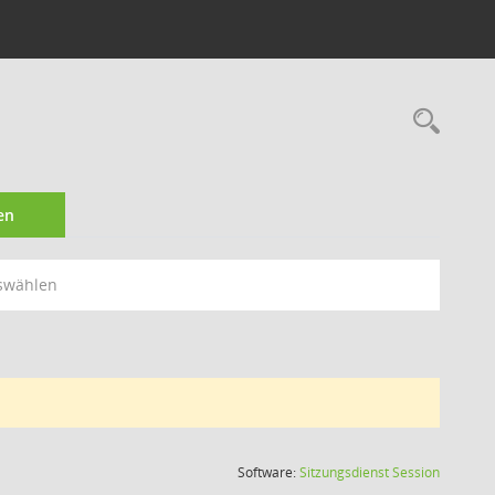
Rec
en
swählen
(Wird in
Software:
Sitzungsdienst
Session