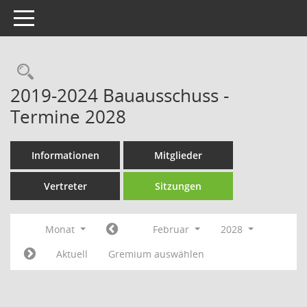
Toggle navigation
Rechercheauswahl
2019-2024 Bauausschuss -
Termine 2028
Informationen
Mitglieder
Vertreter
Sitzungen
Monat
Februar
2028
Aktuell
Gremium auswählen