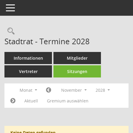
Toggle navigation
Rechercheauswahl
Stadtrat - Termine 2028
Informationen
Mitglieder
Vertreter
Sitzungen
Monat
November
2028
Aktuell
Gremium auswählen
Keine Daten gefunden.