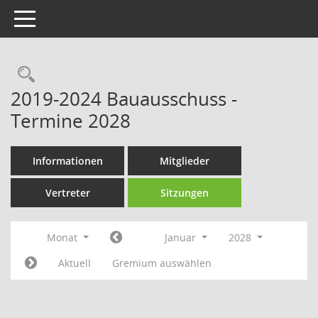
Toggle navigation
Rechercheauswahl
2019-2024 Bauausschuss -
Termine 2028
Informationen
Mitglieder
Vertreter
Sitzungen
Monat
Januar
2028
Aktuell
Gremium auswählen