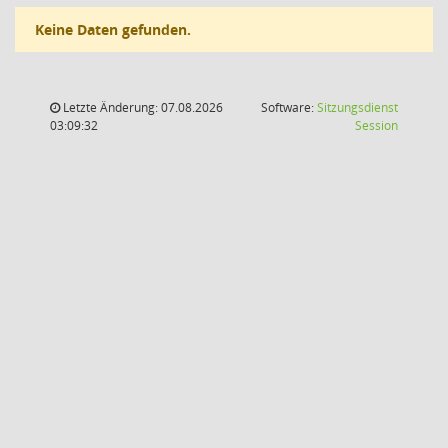
Keine Daten gefunden.
Letzte Änderung: 07.08.2026
Software:
Sitzungsdienst
(Wird in
03:09:32
Session