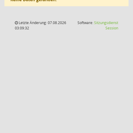
Letzte Änderung: 07.08.2026
Software:
Sitzungsdienst
(Wird in
03:09:32
Session