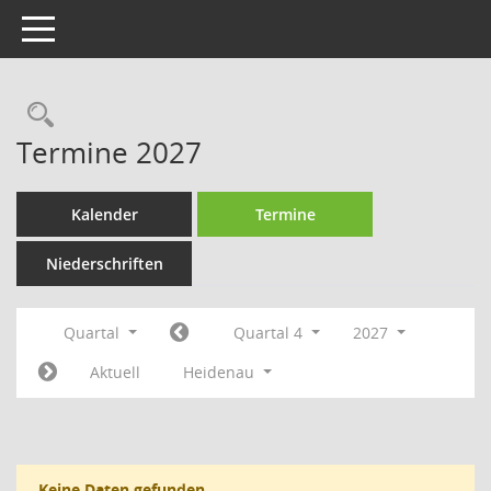
Toggle navigation
Rechercheauswahl
Termine 2027
Kalender
Termine
Niederschriften
Quartal
Quartal 4
2027
Aktuell
Heidenau
Keine Daten gefunden.