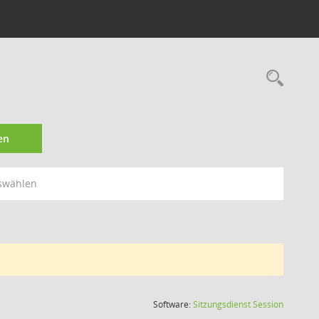
Rec
en
swählen
(Wird in
Software:
Sitzungsdienst
Session