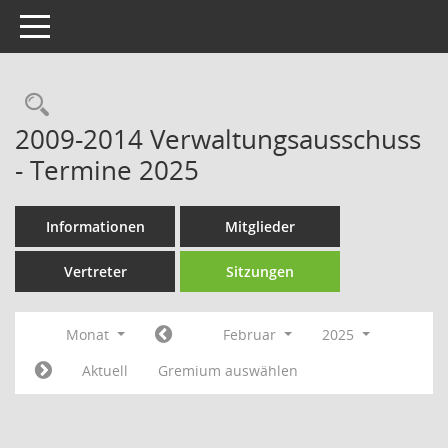
Toggle navigation
Rechercheauswahl
2009-2014 Verwaltungsausschuss
- Termine 2025
Informationen
Mitglieder
Vertreter
Sitzungen
Monat
Februar
2025
Aktuell
Gremium auswählen