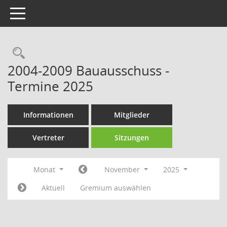
Toggle navigation
Rechercheauswahl
2004-2009 Bauausschuss -
Termine 2025
Informationen
Mitglieder
Vertreter
Sitzungen
Monat
November
2025
Aktuell
Gremium auswählen