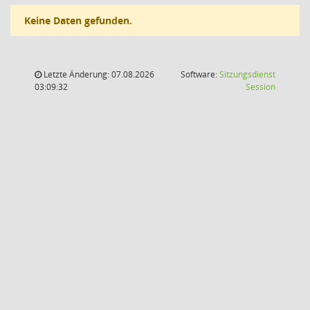
Keine Daten gefunden.
Letzte Änderung: 07.08.2026
Software:
Sitzungsdienst
(Wird in
03:09:32
Session