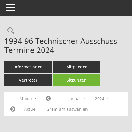
Toggle navigation
Rechercheauswahl
1994-96 Technischer Ausschuss -
Termine 2024
Informationen
Mitglieder
Vertreter
Sitzungen
Monat
Januar
2024
Aktuell
Gremium auswählen