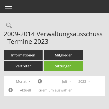
Toggle navigation
Rechercheauswahl
2009-2014 Verwaltungsausschuss
- Termine 2023
Informationen
Mitglieder
Vertreter
Sitzungen
Monat
Juli
2023
Aktuell
Gremium auswählen