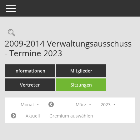
Toggle navigation
Rechercheauswahl
2009-2014 Verwaltungsausschuss
- Termine 2023
Informationen
Mitglieder
Vertreter
Sitzungen
Monat
März
2023
Aktuell
Gremium auswählen