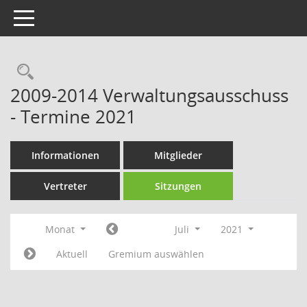
Toggle navigation
Rechercheauswahl
2009-2014 Verwaltungsausschuss
- Termine 2021
Informationen
Mitglieder
Vertreter
Sitzungen
Monat
Juli
2021
Aktuell
Gremium auswählen